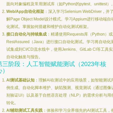
面向对象编程及常用测试库（如Python的pytest、unittest）
Web/App自动化框架
：深入学习Selenium WebDriver，并
解Page Object Model设计模式。学习Appium进行移动端自
化测试。掌握如何搭建和维护自动化测试框架。
接口自动化与持续集成
：精通使用Requests库（Python）或
RestAssured（Java）进行接口自动化测试。学习将自动化
试集成到CI/CD流水线中，使用Jenkins、GitLab CI等工具
自动化触发与报告。
第三阶段：人工智能赋能测试（2023年核
心）
AI测试基础认知
：理解AI在测试中的应用场景，如智能测试
例生成、自动化脚本维护、缺陷预测、视觉测试（通过图像
别验证UI）以及基于自然语言处理（NLP）的需求分析与用
转化。
AI辅助测试工具实践
：体验和学习业界领先的AI测试工具，