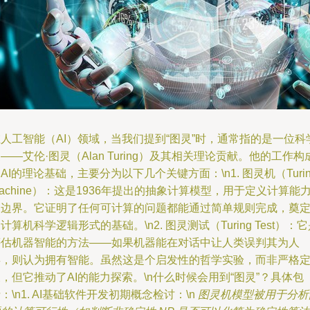
人工智能（AI）领域，当我们提到“图灵”时，通常指的是一位科
——艾伦·图灵（Alan Turing）及其相关理论贡献。他的工作构
AI的理论基础，主要分为以下几个关键方面：\n1. 图灵机（Turin
achine）：这是1936年提出的抽象计算模型，用于定义计算能
的边界。它证明了任何可计算的问题都能通过简单规则完成，奠
计算机科学逻辑形式的基础。\n2. 图灵测试（Turing Test）：
评估机器智能的方法——如果机器能在对话中让人类误判其为人
类，则认为拥有智能。虽然这是个启发性的哲学实验，而非严格
，但它推动了AI的能力探索。\n什么时候会用到“图灵”？具体包
：\n1. AI基础软件开发初期概念检讨：\n
图灵机模型被用于分析